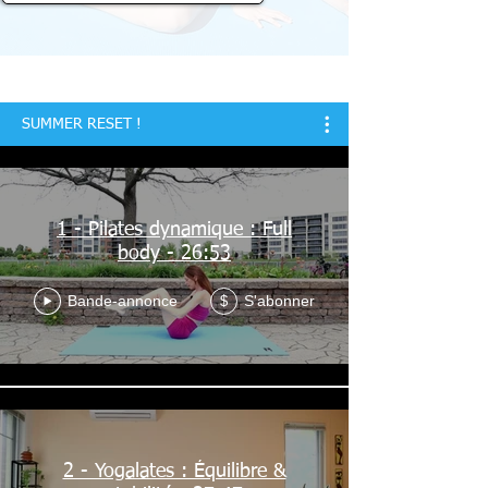
SUMMER RESET !
1 - Pilates dynamique : Full
body - 26:53
Bande-annonce
S'abonner
$
2 - Yogalates : Équilibre &