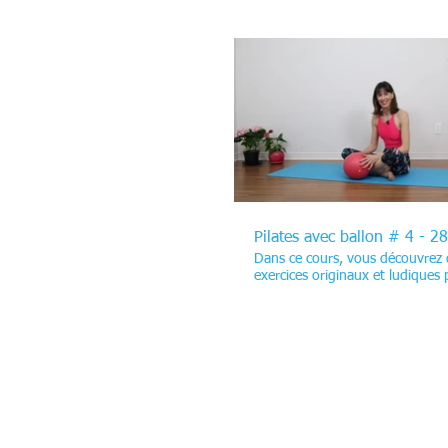
exercices ciblés pour tonifier les
et les ischio-jambiers. Tout au l
séance, vous explorez aussi des
séquences qui renforcent les
abdominaux, développent la mob
hanches et solidifient les muscl
Le ballon ajoute un défi supplé
$
grâce à son instabilité, il intensif
travail des muscles stabilisateu
renforcer votre corps en profon
entraînement ! * Ne faites pas le saut, il
y a ma petite chatonne tannante
quelques apparitions dans cette
Pilates avec ballon # 4 - 2
Dans ce cours, vous découvrez 
exercices originaux et ludiques
raffermir tous les muscles de la
abdominale. Vous travaillez e
temps la force, la coordination e
mobilité articulaire, pour un
entraînement complet et efficac
complément, quelques exercices
les fessiers et les jambes afin de
également le bas de votre corp
entraînement !