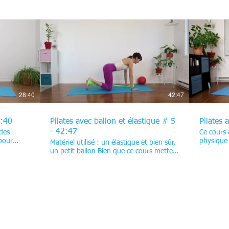
 fessiers
dos et activent les abdominaux. Les
mobilisen
ong de la
mouvements suivants continuent de
adducteur
solliciter vos abdos tout en travaillant la
cuisses. 
mobilité des hanches, la coordination et
mouvemen
ilité des
la force globale. Chaque séquence est
des muscl
es du dos.
pensée pour mobiliser, stabiliser et faire
des mouv
mentaire :
bouger la colonne, tout en développant
mobilité 
$
ie le
l’endurance de vos abdominaux. Résultat
sollicite
rs pour
: un tronc plus fort, une meilleure
muscles e
deur. Bon
posture et une colonne plus souple. Bon
un entraî
entraînement !
qu'amusa
28:40
42:47
 qui fait
enduranc
 vidéo.
8:40
Pilates avec ballon et élastique # 5
Pilates 
- 42:47
des
Ce cours 
 pour
physique
Matériel utilisé : un élastique et bien sûr,
 sangle
rythmés, v
un petit ballon Bien que ce cours mette
n même
intensifi
l’accent sur le renforcement du bas du
t la
un meille
corps, il débute avec une série
l'exercic
d’exercices pour les abdominaux. Vous
e. En
ton. Ils 
poursuivez ensuite avec des
 ciblent
fessiers e
mouvements qui ciblent les fessiers, les
 tonifier
muscles p
jambes et les muscles du dos. Les
s. Bon
long du c
accessoires, comme le ballon et
répétitio
l’élastique, ajoutent de la difficulté, de la
tout en s