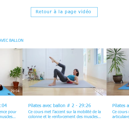
Retour à la page vidéo
 AVEC BALLON
$
29:04
29:26
9:04
Pilates avec ballon # 2 - 29:26
Pilates 
ence pour
Ce cours met l’accent sur la mobilité de la
Ce cours m
 muscles
colonne et le renforcement des muscles
articulair
qui la stabilisent. Vous commencez avec
jambes, l
avec des
des exercices qui étirent les muscles du
Vous com