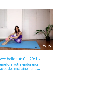
t la colonne et renforcent les
s, les muscles internes des
Vous poursuivez avec des
ts axés sur le renforcement
es postérieurs des jambes et
ements qui améliorent de la
des hanches. Ces exercices
$
nt simultanément plusieurs
n même temps. Ils vous offrent
nement complet aussi efficace
nt qui développe votre
29:15
e physique. Bon entraînement !
avec ballon # 6 - 29:15
améliore votre endurance
 avec des enchaînements
ariés et efficaces. Le ballon
e chaque mouvement et favorise
ur alignement. Dès le début,
e des fameux "ponts" donne le
ciblent intensément vos muscles
t vos ischios-jambiers (les
ostérieurs des jambes). Tout au
ours, vous enchaînez les
ns pour maximiser les résultats,
ollicitant également vos